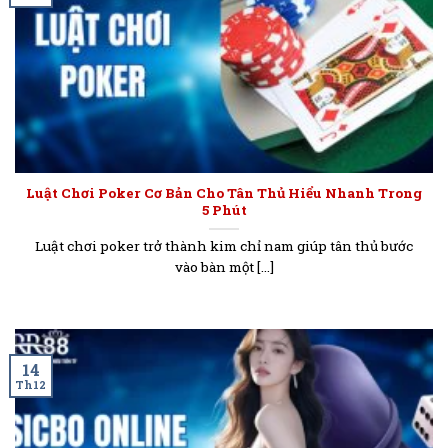
Luật Chơi Poker Cơ Bản Cho Tân Thủ Hiểu Nhanh Trong
5 Phút
Luật chơi poker trở thành kim chỉ nam giúp tân thủ bước
vào bàn một [...]
14
Th12