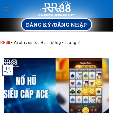
Skip
to
content
ĐĂNG KÝ/ĐĂNG NHẬP
RR88
-
Archives for Hà Trường
-
Trang 3
14
Th12