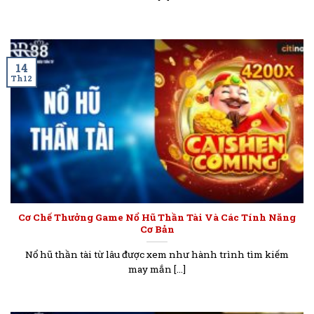
14
Th12
Cơ Chế Thưởng Game Nổ Hũ Thần Tài Và Các Tính Năng
Cơ Bản
Nổ hũ thần tài từ lâu được xem như hành trình tìm kiếm
may mắn [...]