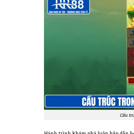
Cấu trú
Hành trình khám phá luôn hấp dẫn hơ