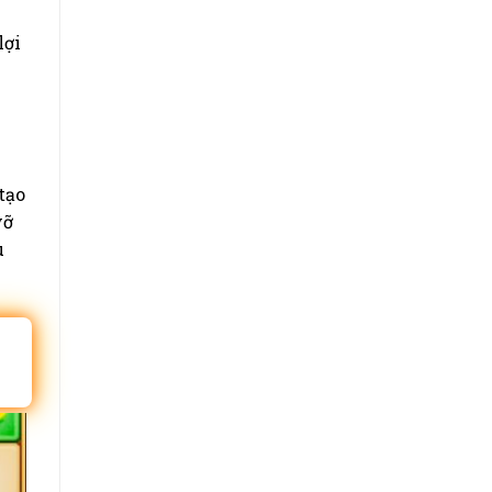
lợi
tạo
vỡ
u