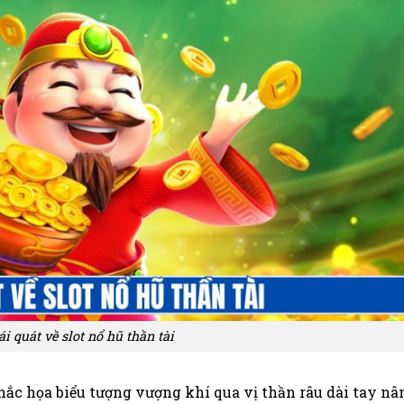
i quát về slot nổ hũ thần tài
hắc họa biểu tượng vượng khí qua vị thần râu dài tay nâ