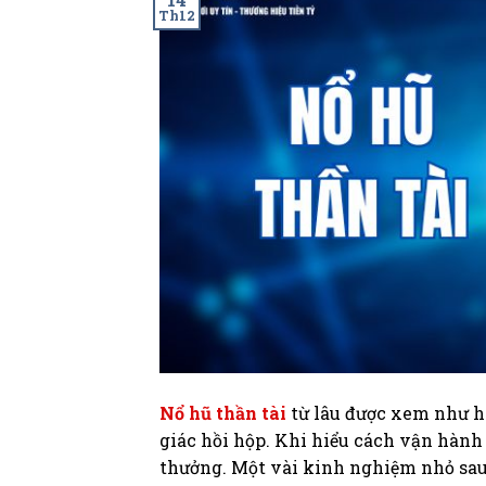
Th12
Nổ hũ thần tài
từ lâu được xem như h
giác hồi hộp. Khi hiểu cách vận hành
thưởng. Một vài kinh nghiệm nhỏ sau 