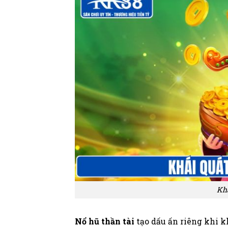
Khá
Nổ hũ thần tài
tạo dấu ấn riêng khi k