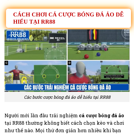
CÁCH CHƠI CÁ CƯỢC BÓNG ĐÁ ẢO DỄ
HIỂU TẠI RR88
Các bước cược bóng đá ảo dễ hiểu tại RR88
Người mới lần đầu trải nghiệm
cá cược bóng đá ảo
tại RR88 thường không biết cách chọn kèo và chơi
như thế nào. Mọi thứ đơn giản hơn nhiều khi bạn