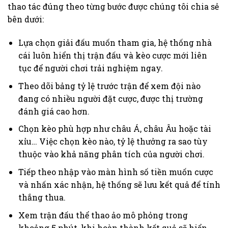
thao tác đúng theo từng bước được chúng tôi chia sẻ
bên dưới:
Lựa chọn giải đấu muốn tham gia, hệ thống nhà
cái luôn hiển thị trận đấu và kèo cược mới liên
tục để người chơi trải nghiệm ngay.
Theo dõi bảng tỷ lệ trước trận để xem đội nào
đang có nhiều người đặt cược, được thị trường
đánh giá cao hơn.
Chọn kèo phù hợp như châu Á, châu Âu hoặc tài
xỉu… Việc chọn kèo nào, tỷ lệ thưởng ra sao tùy
thuộc vào khả năng phân tích của người chơi.
Tiếp theo nhập vào màn hình số tiền muốn cược
và nhấn xác nhận, hệ thống sẽ lưu kết quả để tính
thắng thua.
Xem trận đấu thể thao ảo mô phỏng trong
khoảng 5 phút, khi hoàn thành kết quả sẽ hiển