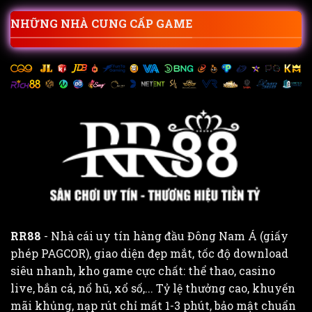
NHỮNG NHÀ CUNG CẤP GAME
RR88
- Nhà cái uy tín hàng đầu Đông Nam Á (giấy
phép PAGCOR), giao diện đẹp mắt, tốc độ download
siêu nhanh, kho game cực chất: thể thao, casino
live, bắn cá, nổ hũ, xổ số,... Tỷ lệ thưởng cao, khuyến
mãi khủng, nạp rút chỉ mất 1-3 phút, bảo mật chuẩn