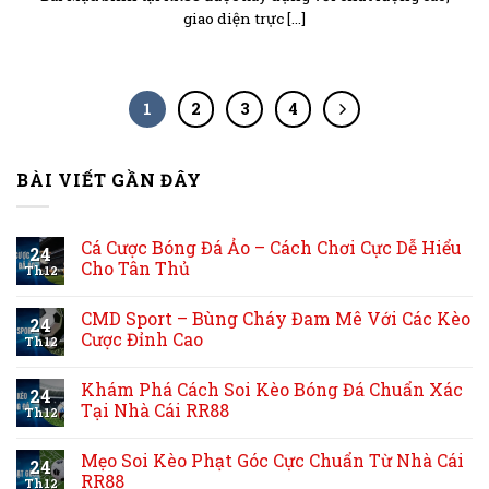
giao diện trực [...]
1
2
3
4
BÀI VIẾT GẦN ĐÂY
Cá Cược Bóng Đá Ảo – Cách Chơi Cực Dễ Hiểu
24
Cho Tân Thủ
Th12
CMD Sport – Bùng Cháy Đam Mê Với Các Kèo
24
Cược Đỉnh Cao
Th12
Khám Phá Cách Soi Kèo Bóng Đá Chuẩn Xác
24
Tại Nhà Cái RR88
Th12
Mẹo Soi Kèo Phạt Góc Cực Chuẩn Từ Nhà Cái
24
RR88
Th12