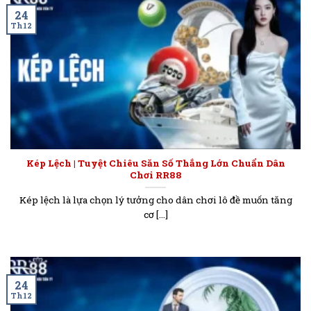
24
Th12
Kép Lệch | Tuyệt Chiêu Săn Số Thắng Lớn Chuẩn Dân
Chơi RR88
Kép lệch là lựa chọn lý tưởng cho dân chơi lô đề muốn tăng
cơ [...]
24
Th12