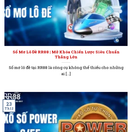
Sổ Mơ Lô Đề RR88 | Mở Khóa Chiến Lược Siêu Chuẩn
Thắng Lớn
Sổ mơ lô đề tại RR88 là công cụ không thể thiếu cho những
ai [...]
23
Th12