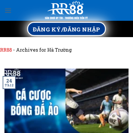
Skip
to
content
ĐĂNG KÝ/ĐĂNG NHẬP
RR88
-
Archives for Hà Trường
24
Th12