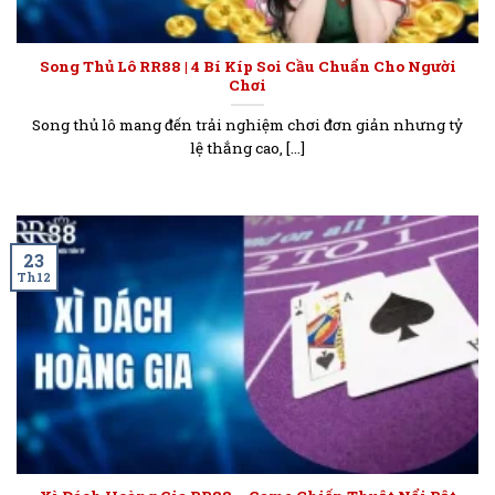
Song Thủ Lô RR88 | 4 Bí Kíp Soi Cầu Chuẩn Cho Người
Chơi
Song thủ lô mang đến trải nghiệm chơi đơn giản nhưng tỷ
lệ thắng cao, [...]
23
Th12