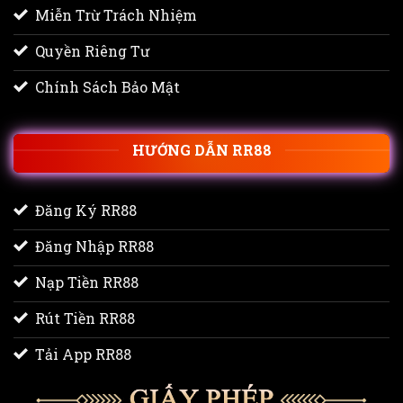
Miễn Trừ Trách Nhiệm
Quyền Riêng Tư
Chính Sách Bảo Mật
HƯỚNG DẪN RR88
Đăng Ký RR88
Đăng Nhập RR88
Nạp Tiền RR88
Rút Tiền RR88
Tải App RR88