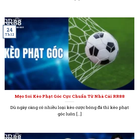
24
Th12
Mẹo Soi Kèo Phạt Góc Cực Chuẩn Từ Nhà Cái RR88
Dù ngày càng có nhiều loại kèo cược bóng đá thì kèo phạt
góc luôn [...]