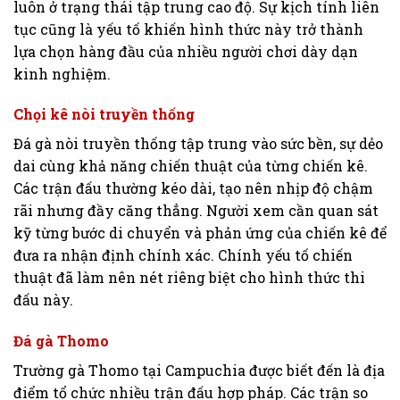
luôn ở trạng thái tập trung cao độ. Sự kịch tính liên
tục cũng là yếu tố khiến hình thức này trở thành
lựa chọn hàng đầu của nhiều người chơi dày dạn
kinh nghiệm.
Chọi kê nòi truyền thống
Đá gà nòi truyền thống tập trung vào sức bền, sự dẻo
dai cùng khả năng chiến thuật của từng chiến kê.
Các trận đấu thường kéo dài, tạo nên nhịp độ chậm
rãi nhưng đầy căng thẳng. Người xem cần quan sát
kỹ từng bước di chuyển và phản ứng của chiến kê để
đưa ra nhận định chính xác. Chính yếu tố chiến
thuật đã làm nên nét riêng biệt cho hình thức thi
đấu này.
Đá gà Thomo
Trường gà Thomo tại Campuchia được biết đến là địa
điểm tổ chức nhiều trận đấu hợp pháp. Các trận so