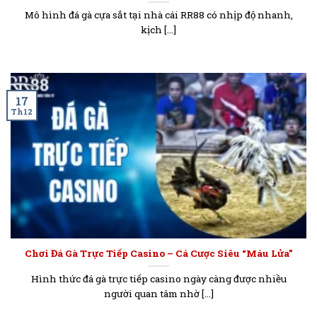
Mô hình đá gà cựa sắt tại nhà cái RR88 có nhịp độ nhanh,
kịch [...]
17
Th12
Chơi Đá Gà Trực Tiếp Casino – Cá Cược Siêu “Máu Lửa”
Hình thức đá gà trực tiếp casino ngày càng được nhiều
người quan tâm nhờ [...]