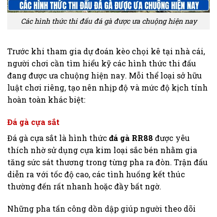
Các hình thức thi đấu đá gà được ưa chuộng hiện nay
Trước khi tham gia dự đoán kèo chọi kê tại nhà cái,
người chơi cần tìm hiểu kỹ các hình thức thi đấu
đang được ưa chuộng hiện nay. Mỗi thể loại sở hữu
luật chơi riêng, tạo nên nhịp độ và mức độ kịch tính
hoàn toàn khác biệt:
Đá gà cựa sắt
Đá gà cựa sắt là hình thức
đá gà RR88
được yêu
thích nhờ sử dụng cựa kim loại sắc bén nhằm gia
tăng sức sát thương trong từng pha ra đòn. Trận đấu
diễn ra với tốc độ cao, các tình huống kết thúc
thường đến rất nhanh hoặc đầy bất ngờ.
Những pha tấn công dồn dập giúp người theo dõi