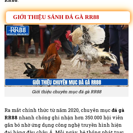
GIỚI THIỆU SẢNH ĐÁ GÀ RR88
Giới thiệu chuyên mục đá gà RR88
Ra mắt chính thức từ năm 2020, chuyên mục
đá gà
RR88
nhanh chóng ghi nhận hơn 350.000 hội viên
gắn bó nhờ ứng dụng công nghệ truyền hình hiện
đại hàng đầu châu Á. Mỗi ngày, hệ thống phát trực