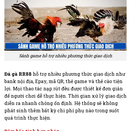
Sảnh game hỗ trợ nhiều phương thức giao dịch
Đá gà RR88
hỗ trợ nhiều phương thức giao dịch như
bank nội địa, Epay, mã QR, thẻ game và thẻ cào tiện
lợi. Mọi thao tác nạp rút đều được thiết kế đơn giản
để người chơi dễ thực hiện. Thời gian xử lý giao dịch
diễn ra nhanh chóng ổn định. Hệ thống sẽ không
phát sinh thêm bất kỳ chi phí phụ nào trong suốt
quá trình thực hiện.