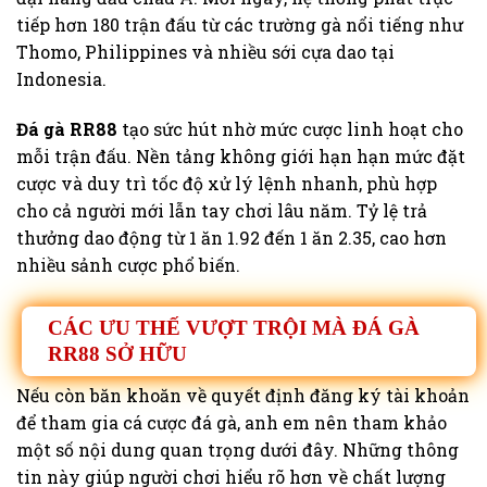
tiếp hơn 180 trận đấu từ các trường gà nổi tiếng như
Thomo, Philippines và nhiều sới cựa dao tại
Indonesia.
Đá gà RR88
tạo sức hút nhờ mức cược linh hoạt cho
mỗi trận đấu. Nền tảng không giới hạn hạn mức đặt
cược và duy trì tốc độ xử lý lệnh nhanh, phù hợp
cho cả người mới lẫn tay chơi lâu năm. Tỷ lệ trả
thưởng dao động từ 1 ăn 1.92 đến 1 ăn 2.35, cao hơn
nhiều sảnh cược phổ biến.
CÁC ƯU THẾ VƯỢT TRỘI MÀ ĐÁ GÀ
RR88 SỞ HỮU
Nếu còn băn khoăn về quyết định đăng ký tài khoản
để tham gia cá cược đá gà, anh em nên tham khảo
một số nội dung quan trọng dưới đây. Những thông
tin này giúp người chơi hiểu rõ hơn về chất lượng