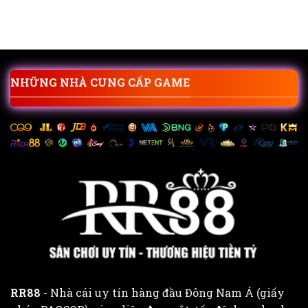
NHỮNG NHÀ CUNG CẤP GAME
RR88
- Nhà cái uy tín hàng đầu Đông Nam Á (giấy