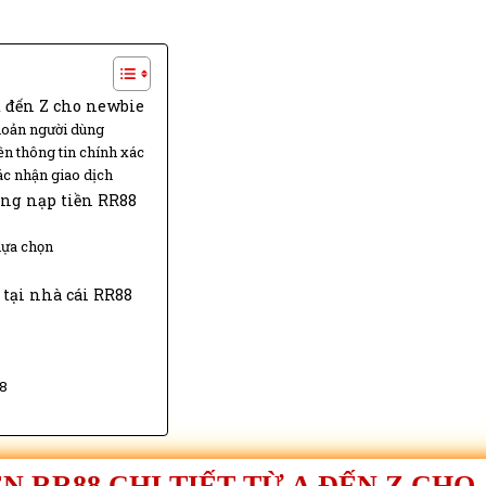
A đến Z cho newbie
khoản người dùng
ền thông tin chính xác
ác nhận giao dịch
ng nạp tiền RR88
 lựa chọn
tại nhà cái RR88
88
 RR88 CHI TIẾT TỪ A ĐẾN Z CHO