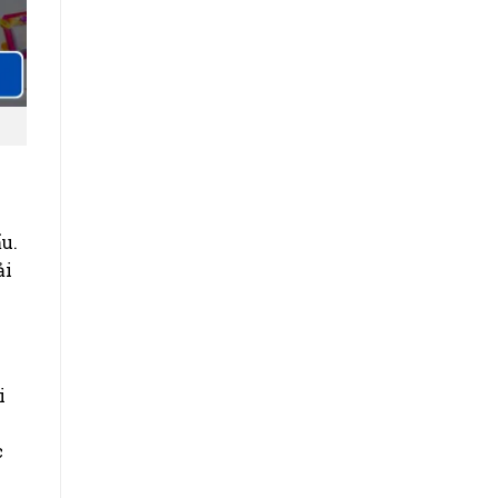
u.
ải
i
c