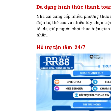
Đa dạng hình thức thanh toán
Nhà cái cung cấp nhiều phương thức 
điện tử, thẻ cào và nhiều tùy chọn ti
tối đa, giúp người chơi thực hiện gia
nhân.
Hỗ trợ tận tâm 24/7