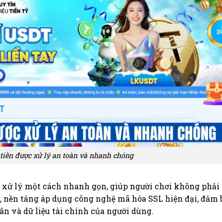
 tiền được xử lý an toàn và nhanh chóng
 xử lý một cách nhanh gọn, giúp người chơi không phải
ời, nền tảng áp dụng công nghệ mã hóa SSL hiện đại, đảm 
ân và dữ liệu tài chính của người dùng.