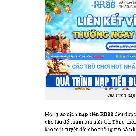
Quá trình nạp
Mọi giao dịch
nạp tiền RR88
đều được
chờ lâu để tham gia giải trí. Đồng th
bảo mật tuyệt đối cho thông tin cá nh