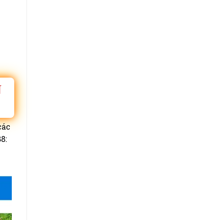
N
các
8: