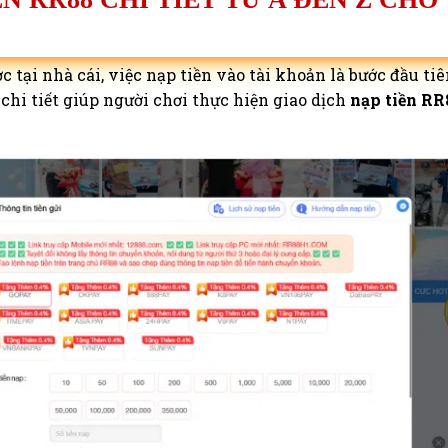
c tại nhà cái, việc nạp tiền vào tài khoản là bước đầu ti
chi tiết giúp người chơi thực hiện giao dịch
nạp tiền RR