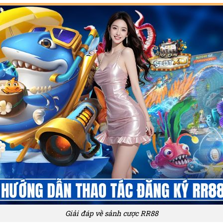
Giải đáp về sảnh cược RR88