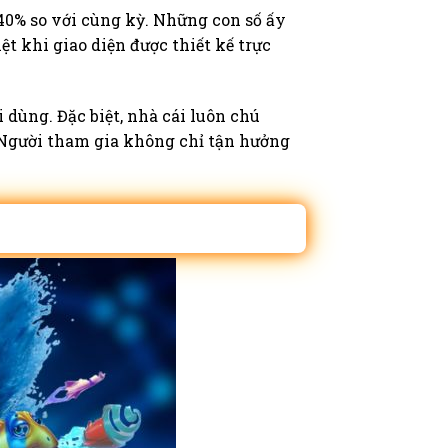
40% so với cùng kỳ. Những con số ấy
 khi giao diện được thiết kế trực
dùng. Đặc biệt, nhà cái luôn chú
a. Người tham gia không chỉ tận hưởng