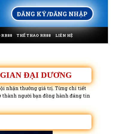
ĐĂNG KÝ/ĐĂNG NHẬP
Ố RR88
THỂ THAO RR88
LIÊN HỆ
 GIAN ĐẠI DƯƠNG
i nhận thưởng giá trị. Từng chi tiết
rở thành người bạn đồng hành đáng tin