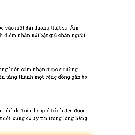
ước vào một đại dương thật sự. Âm
ành điểm nhấn nổi bật giữ chân người
 hàng luôn cảm nhận được sự đồng
nền tảng thành một cộng đồng gắn bó
i chính. Toàn bộ quá trình đều được
t đối, củng cố uy tín trong lòng hàng