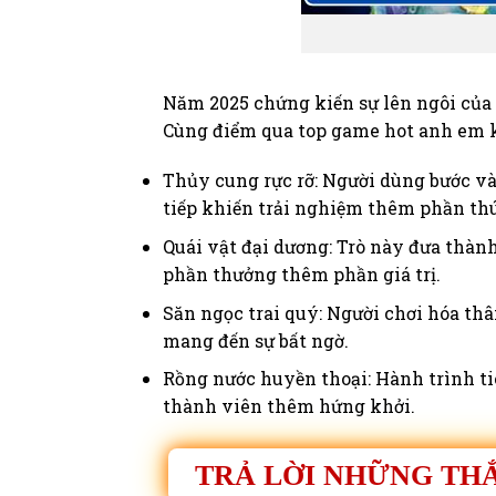
Năm 2025 chứng kiến sự lên ngôi của 
Cùng điểm qua top game hot anh em k
Thủy cung rực rỡ: Người dùng bước và
tiếp khiến trải nghiệm thêm phần thú
Quái vật đại dương: Trò này đưa thàn
phần thưởng thêm phần giá trị.
Săn ngọc trai quý: Người chơi hóa th
mang đến sự bất ngờ.
Rồng nước huyền thoại: Hành trình tiê
thành viên thêm hứng khởi.
TRẢ LỜI NHỮNG THẮ