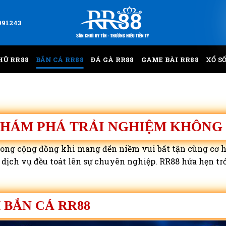
991243
HŨ RR88
BẮN CÁ RR88
ĐÁ GÀ RR88
GAME BÀI RR88
XỔ S
 KHÁM PHÁ TRẢI NGHIỆM KHÔNG
trong cộng đồng khi mang đến niềm vui bất tận cùng cơ hộ
ến dịch vụ đều toát lên sự chuyên nghiệp. RR88 hứa hẹn t
 BẮN CÁ RR88