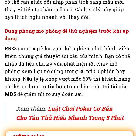
có thể cân nhắc đổi nhịp phân tích sang mẫu mới
thay vì tiếp tục bám mẫu cũ. Cách xử lý này giúp
bạn thích nghi nhanh với thay đổi.
Dùng phòng mô phỏng để thử nghiệm trước khi áp
dụng
RR88 cung cấp khu vực thử nghiệm cho thành viên
kiểm chứng giả thuyết soi cầu của mình. Bạn có thể
nhập dữ liệu chu kỳ vừa phát hiện rồi chạy mô
phỏng xem liệu nó đúng trong 30 tới 50 phiên hay
không. Nếu tỷ lệ khớp vượt mốc 60% thì khách hàng
có thể áp dụng tự tin hơn trong bàn thật tại
tài
xỉu
MD5
để giảm rủi ro suy đoán sai.
Xem thêm:
Luật Chơi Poker Cơ Bản
Cho Tân Thủ Hiểu Nhanh Trong 5 Phút