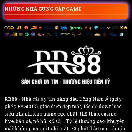
NHỮNG NHÀ CUNG CẤP GAME
RR88
- Nhà cái uy tín hàng đầu Đông Nam Á (giấy
phép PAGCOR), giao diện đẹp mắt, tốc độ download
siêu nhanh, kho game cực chất: thể thao, casino
live, bắn cá, nổ hũ, xổ số,... Tỷ lệ thưởng cao, khuyến
mãi khủng, nạp rút chỉ mất 1-3 phút, bảo mật chuẩn