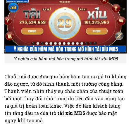
Ý nghĩa của hàm mã hóa trong mô hình tài xỉu MD5
Chuỗi mã được đưa qua hàm băm tạo ra giá trị không
đảo ngược, từ đó hình thành môi trường công bằng.
Thành viên nhìn thấy sự chắc chắn của thuật toán
bởi một thay đổi nhỏ trong dữ liệu đầu vào cũng tạo
ra giá trị hoàn toàn khác. Việc đó làm khách hàng
tin rằng đầu ra của trò
tài
xỉu
MD5
được bảo mật
ngay khi tạo mã.