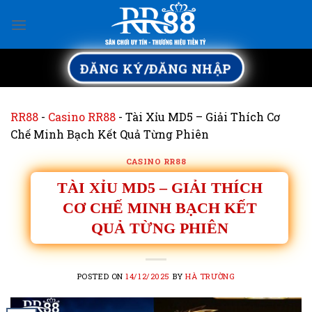
Skip
to
content
ĐĂNG KÝ/ĐĂNG NHẬP
RR88
-
Casino RR88
-
Tài Xỉu MD5 – Giải Thích Cơ
Chế Minh Bạch Kết Quả Từng Phiên
CASINO RR88
TÀI XỈU MD5 – GIẢI THÍCH
CƠ CHẾ MINH BẠCH KẾT
QUẢ TỪNG PHIÊN
POSTED ON
14/12/2025
BY
HÀ TRƯỜNG