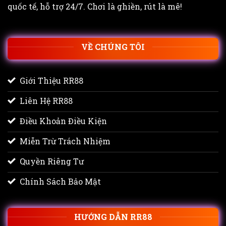
quốc tế, hỗ trợ 24/7. Chơi là ghiền, rút là mê!
VỀ CHÚNG TÔI
Giới Thiệu RR88
Liên Hệ RR88
Điều Khoản Điều Kiện
Miễn Trừ Trách Nhiệm
Quyền Riêng Tư
Chính Sách Bảo Mật
HƯỚNG DẪN RR88