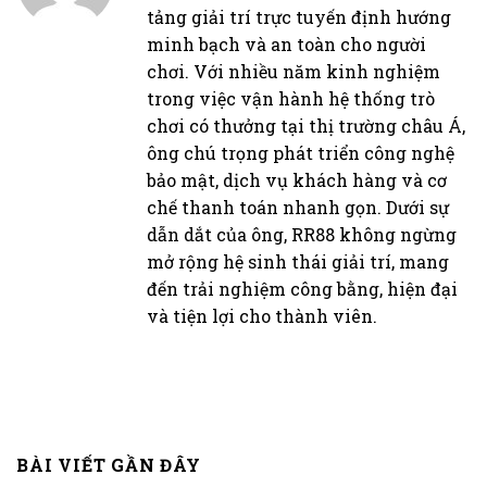
tảng giải trí trực tuyến định hướng
minh bạch và an toàn cho người
chơi. Với nhiều năm kinh nghiệm
trong việc vận hành hệ thống trò
chơi có thưởng tại thị trường châu Á,
ông chú trọng phát triển công nghệ
bảo mật, dịch vụ khách hàng và cơ
chế thanh toán nhanh gọn. Dưới sự
dẫn dắt của ông, RR88 không ngừng
mở rộng hệ sinh thái giải trí, mang
đến trải nghiệm công bằng, hiện đại
và tiện lợi cho thành viên.
BÀI VIẾT GẦN ĐÂY