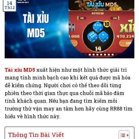
14
Th12
Tài
xỉu MD5
xuất hiện như một hình thức giải trí
mang tính minh bạch cao khi kết quả được mã hóa
dễ kiểm chứng. Người chơi có thể theo dõi từng
phiên theo thời gian thực qua chuỗi mã bảo đảm
tính khách quan. Nếu bạn đang tìm kiếm môi
trường thử vận may an tâm hơn hãy cùng RR88 tìm
hiểu về hình thức này.
Thông Tin Bài Viết