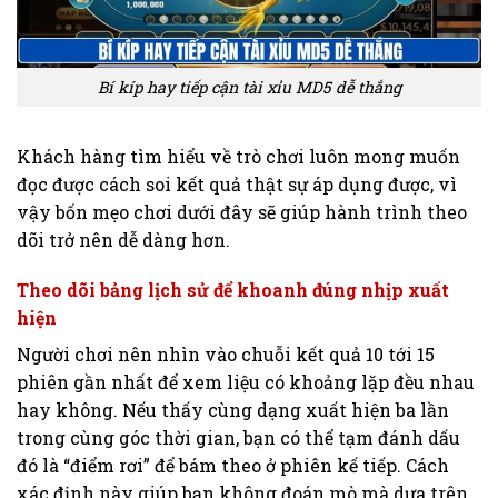
Bí kíp hay tiếp cận tài xỉu MD5 dễ thắng
Khách hàng tìm hiểu về trò chơi luôn mong muốn
đọc được cách soi kết quả thật sự áp dụng được, vì
vậy bốn mẹo chơi dưới đây sẽ giúp hành trình theo
dõi trở nên dễ dàng hơn.
Theo dõi bảng lịch sử để khoanh đúng nhịp xuất
hiện
Người chơi nên nhìn vào chuỗi kết quả 10 tới 15
phiên gần nhất để xem liệu có khoảng lặp đều nhau
hay không. Nếu thấy cùng dạng xuất hiện ba lần
trong cùng góc thời gian, bạn có thể tạm đánh dấu
đó là “điểm rơi” để bám theo ở phiên kế tiếp. Cách
xác định này giúp bạn không đoán mò mà dựa trên