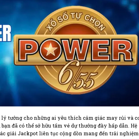
n lý tưởng cho những ai yêu thích cảm giác may rủi và c
g, bạn đã có thể sở hữu tấm vé dự thưởng đầy hấp dẫn. Hệ
c giải Jackpot liên tục cộng dồn mang đến trải nghiệm