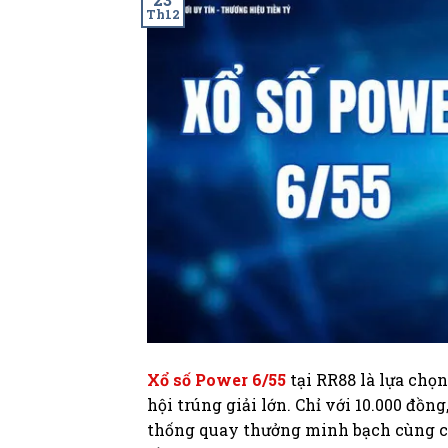
Th12
Xổ số Power 6/55
tại RR88 là lựa chọ
hội trúng giải lớn. Chỉ với 10.000 đồn
thống quay thưởng minh bạch cùng cá