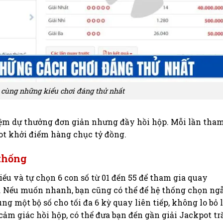
 cùng những kiểu chơi đáng thử nhất
ệm dự thưởng đơn giản nhưng đầy hồi hộp. Mỗi lần tha
pot khởi điểm hàng chục tỷ đồng.
 thống
ếu và tự chọn 6 con số từ 01 đến 55 để tham gia quay
ng. Nếu muốn nhanh, bạn cũng có thể để hệ thống chọn ng
ng một bộ số cho tối đa 6 kỳ quay liên tiếp, không lo bỏ 
 cảm giác hồi hộp, có thể đưa bạn đến gần giải Jackpot t