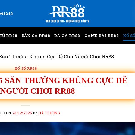
991243
HŨ RR88
BẮN CÁ RR88
ĐÁ GÀ RR88
GAME BÀI RR88
XỔ S
 Săn Thưởng Khủng Cực Dễ Cho Người Chơi RR88
XỔ SỐ RR88
55 SĂN THƯỞNG KHỦNG CỰC DỄ
NGƯỜI CHƠI RR88
TED ON
23/12/2025
BY
HÀ TRƯỜNG