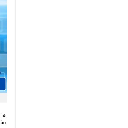
 55
vào