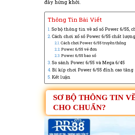
đầy hứng khởi.
Thông Tin Bài Viết
Sơ bộ thông tin về xổ số Power 6/55, 
Cách chơi xổ số Power 6/55 chất lượn
Cách chơi Power 6/55 truyền thống
Power 6/55 vé đơn
Power 6/55 bao số
So sánh Power 6/55 và Mega 6/45
Bí kíp chơi Power 6/55 đỉnh cao tăng 
Kết luận
SƠ BỘ THÔNG TIN VỀ
CHO CHUẨN?