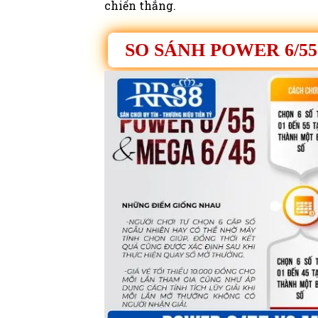
chiến thắng.
SO SÁNH POWER 6/55