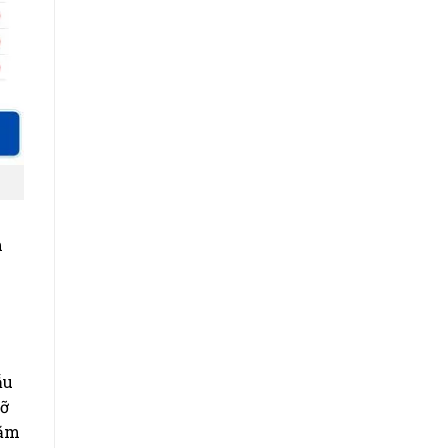
m
ẫu
lỡ
răm