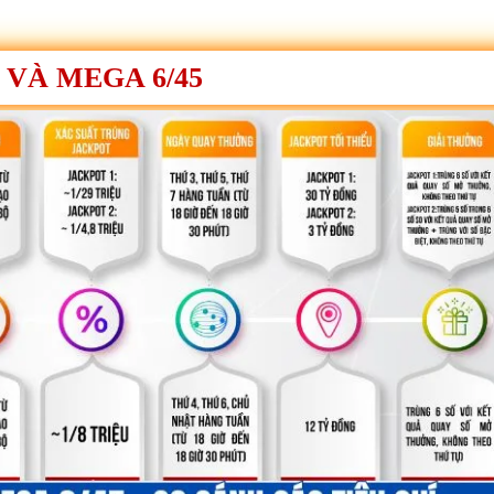
 VÀ MEGA 6/45