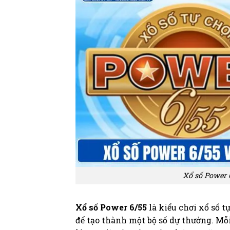
Xổ số Power 
Xổ số Power 6/55
là kiểu chơi xổ số t
để tạo thành một bộ số dự thưởng. Mỗi