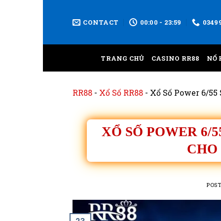
Skip
to
CONTACT
00:00 - 23:59
0349
content
TRANG CHỦ
CASINO RR88
NỔ 
RR88
-
Xổ Số RR88
-
Xổ Số Power 6/55
XỔ SỐ POWER 6/
CHO 
POS
23